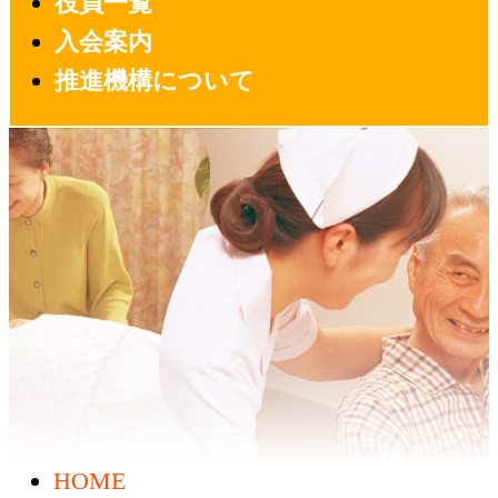
役員一覧
入会案内
推進機構について
福祉・介護・医療の連携サービスの
公益社団法人船橋地域福
提供
祉・介護・医療推進機構
HOME