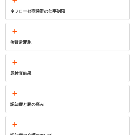
+
ネフローゼ症候群の仕事制限
+
傍腎盂嚢胞
+
尿検査結果
+
認知症と腕の痛み
+