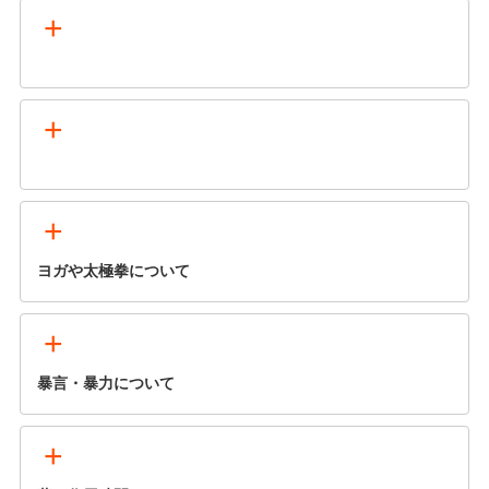
+
+
+
ヨガや太極拳について
+
暴言・暴力について
+