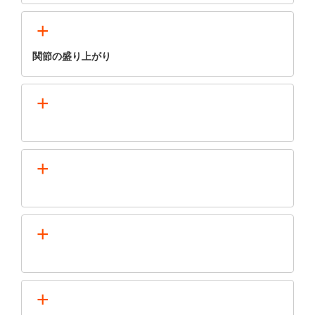
+
関節の盛り上がり
+
+
+
+