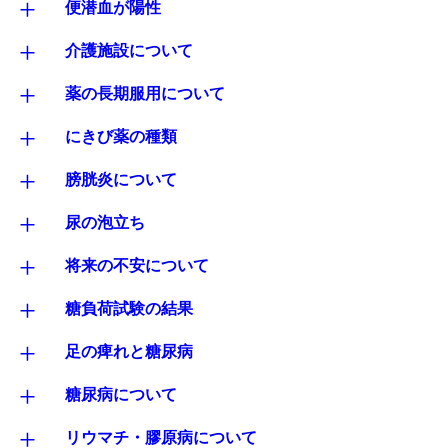
+
便潜血が陽性
+
介護施設について
+
薬の長期服用について
+
にきび薬の種類
+
膀胱炎について
+
尿の泡立ち
+
将来の不安について
+
糖負荷試験の結果
+
足の痺れと糖尿病
+
糖尿病について
+
リウマチ・膠原病について